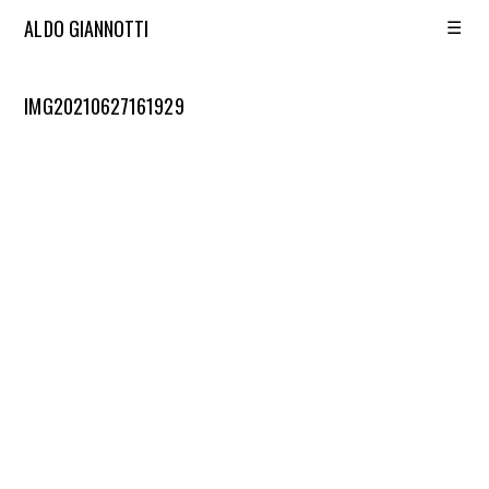
☰
ALDO GIANNOTTI
IMG20210627161929